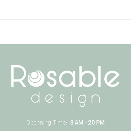
Openning Time:
8 AM - 20 PM