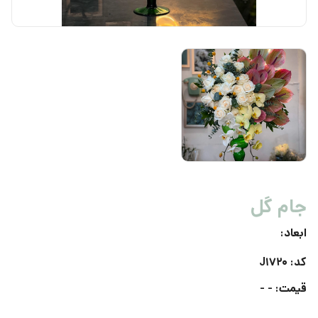
جام گل
ابعاد:
کد: J۱۷۲۰
قیمت: - -