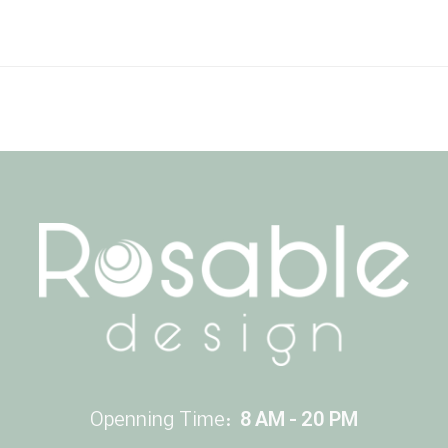
Openning Time:
8 AM - 20 PM